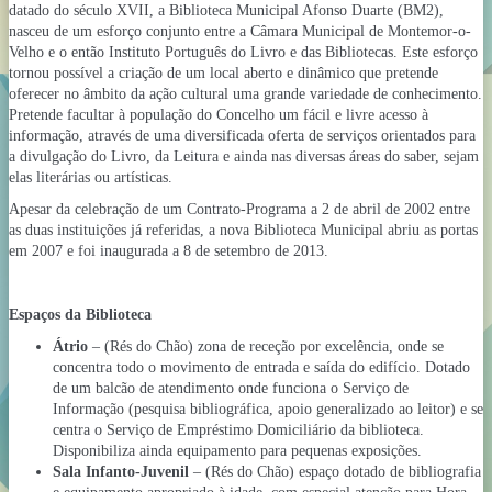
datado do século XVII, a Biblioteca Municipal Afonso Duarte (BM2),
nasceu de um esforço conjunto entre a Câmara Municipal de Montemor-o-
Velho e o então Instituto Português do Livro e das Bibliotecas. Este esforço
tornou possível a criação de um local aberto e dinâmico que pretende
oferecer no âmbito da ação cultural uma grande variedade de conhecimento.
Pretende facultar à população do Concelho um fácil e livre acesso à
informação, através de uma diversificada oferta de serviços orientados para
a divulgação do Livro, da Leitura e ainda nas diversas áreas do saber, sejam
elas literárias ou artísticas.
Apesar da celebração de um Contrato-Programa a 2 de abril de 2002 entre
as duas instituições já referidas, a nova Biblioteca Municipal abriu as portas
em 2007 e foi inaugurada a 8 de setembro de 2013.
Espaços da Biblioteca
Átrio
– (Rés do Chão) zona de receção por excelência, onde se
concentra todo o movimento de entrada e saída do edifício. Dotado
de um balcão de atendimento onde funciona o Serviço de
Informação (pesquisa bibliográfica, apoio generalizado ao leitor) e se
centra o Serviço de Empréstimo Domiciliário da biblioteca.
Disponibiliza ainda equipamento para pequenas exposições.
Sala Infanto-Juvenil
– (Rés do Chão) espaço dotado de bibliografia