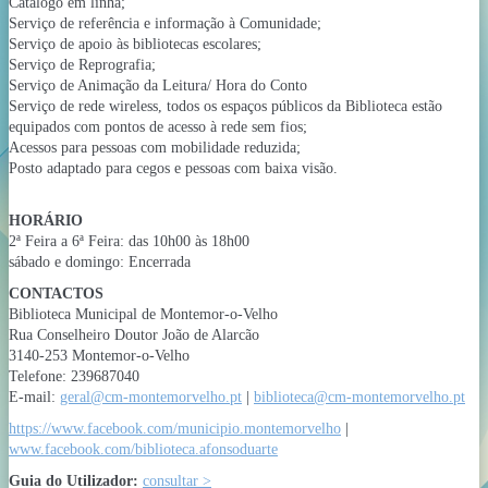
Catálogo em linha;
Serviço de referência e informação à Comunidade;
Serviço de apoio às bibliotecas escolares;
Serviço de Reprografia;
Serviço de Animação da Leitura/ Hora do Conto
Serviço de rede wireless, todos os espaços públicos da Biblioteca estão
equipados com pontos de acesso à rede sem fios;
Acessos para pessoas com mobilidade reduzida;
Posto adaptado para cegos e pessoas com baixa visão.
HORÁRIO
2ª Feira a 6ª Feira: das 10h00 às 18h00
sábado e domingo: Encerrada
CONTACTOS
Biblioteca Municipal de Montemor-o-Velho
Rua Conselheiro Doutor João de Alarcão
3140-253 Montemor-o-Velho
Telefone: 239687040
E-mail:
geral@cm-montemorvelho.pt
|
biblioteca@cm-montemorvelho.pt
https://www.facebook.com/municipio.montemorvelho
|
www.facebook.com/biblioteca.afonsoduarte
Guia do Utilizador:
consultar >