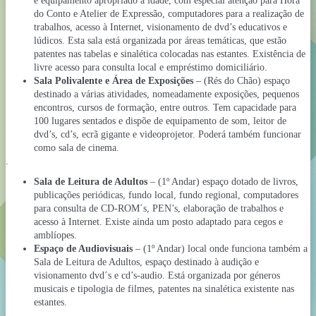
e equipamento apropriado à idade, com especial atenção para Hora
do Conto e Atelier de Expressão, computadores para a realização de
trabalhos, acesso à Internet, visionamento de dvd’s educativos e
lúdicos. Esta sala está organizada por áreas temáticas, que estão
patentes nas tabelas e sinalética colocadas nas estantes. Existência de
livre acesso para consulta local e empréstimo domiciliário.
Sala Polivalente e Área de Exposições
– (Rés do Chão) espaço
destinado a várias atividades, nomeadamente exposições, pequenos
encontros, cursos de formação, entre outros. Tem capacidade para
100 lugares sentados e dispõe de equipamento de som, leitor de
dvd’s, cd’s, ecrã gigante e videoprojetor. Poderá também funcionar
como sala de cinema.
.
Sala de Leitura de Adultos
– (1º Andar) espaço dotado de livros,
publicações periódicas, fundo local, fundo regional, computadores
para consulta de CD-ROM´s, PEN’s, elaboração de trabalhos e
acesso à Internet. Existe ainda um posto adaptado para cegos e
amblíopes.
Espaço de Audiovisuais
– (1º Andar) local onde funciona também a
Sala de Leitura de Adultos, espaço destinado à audição e
visionamento dvd´s e cd’s-audio. Está organizada por géneros
musicais e tipologia de filmes, patentes na sinalética existente nas
estantes.