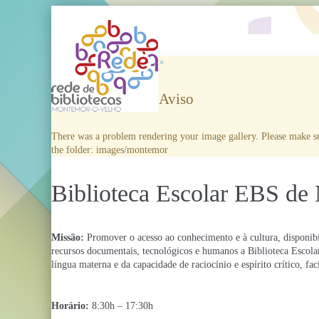
×
Aviso
There was a problem rendering your image gallery. Please make sur
the folder: images/montemor
Biblioteca Escolar EBS de
Missão:
Promover o acesso ao conhecimento e à cultura, disponibi
recursos documentais, tecnológicos e humanos a Biblioteca Escolar
língua materna e da capacidade de raciocínio e espírito crítico, 
Horário:
8:30h – 17:30h