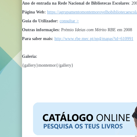
Ano de entrada na Rede Nacional de Bibliotecas Escolares
: 20
Página Web:
https://agrupamentomontemorovelhobibliotecaescol
Guia do Utilizador:
consultar >
Outras informações:
Prémio
Ideias com Mérito
RBE em 2008
Para saber mais:
http://www.rbe.mec.pt/np4/mapas?id=610991
Galeria:
{gallery}montemor{/gallery}