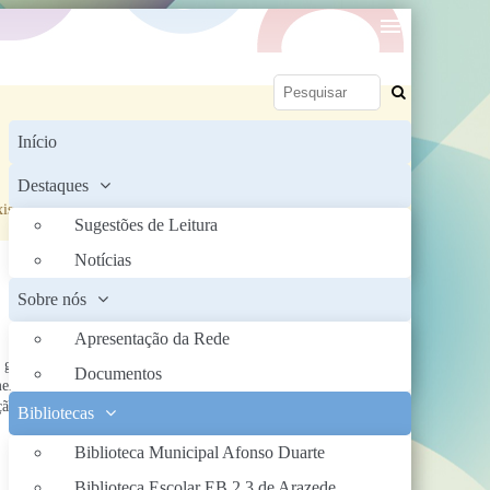
Início
Destaques
sts and contains valid image files. The plugin could not locate
Sugestões de Leitura
Notícias
Sobre nós
Apresentação da Rede
gostos dos utilizadores. Através dos seus
Imprimir
Documentos
ento da literacia da informação, do uso da
Email
ção de uma cidadania ativa e responsável.
Bibliotecas
Biblioteca Municipal Afonso Duarte
Biblioteca Escolar EB 2,3 de Arazede